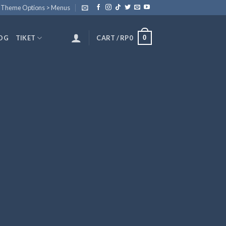
n Theme Options > Menus
0
OG
TIKET
CART /
RP
0