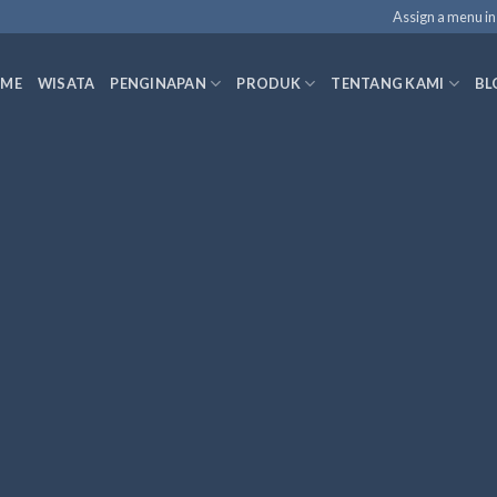
Assign a menu i
ME
WISATA
PENGINAPAN
PRODUK
TENTANG KAMI
BL
WooCommerce