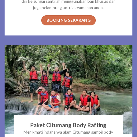
diri ke sungai santirah menggunakan ban khusus dan
juga pelampung untuk keamanan anda.
BOOKING SEKARANG
Paket Citumang Body Rafting
Menikmati indahanya alam Citumang sambil body