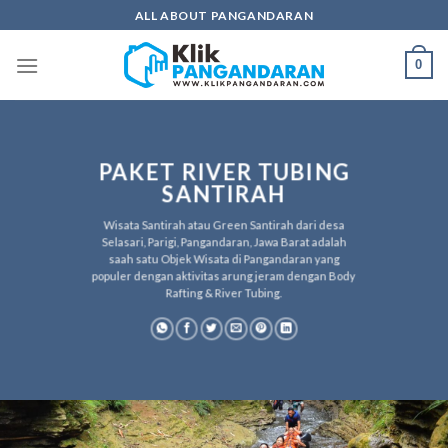
Skip
ALL ABOUT PANGANDARAN
to
content
0
PAKET RIVER TUBING
SANTIRAH
Wisata Santirah atau Green Santirah dari desa
Selasari, Parigi, Pangandaran, Jawa Barat adalah
saah satu Objek Wisata di Pangandaran yang
populer dengan aktivitas arung jeram dengan Body
Rafting & River Tubing.