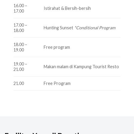
16.00 –
Istirahat & Bersih-bersih
17.00
17.00 –
Hunting Sunset
*Conditional Program
18.00
18.00 –
Free program
19.00
19.00 –
Makan malam di Kampung Tourist Resto
21.00
21.00
Free Program