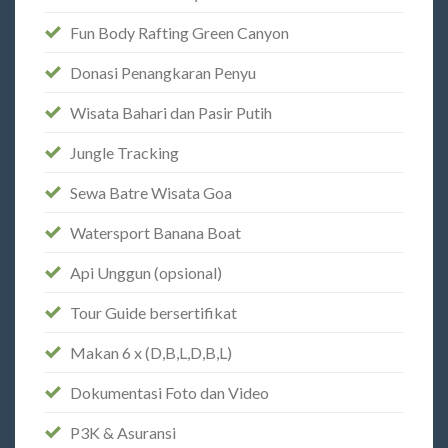
Fun Body Rafting Green Canyon
Donasi Penangkaran Penyu
Wisata Bahari dan Pasir Putih
Jungle Tracking
Sewa Batre Wisata Goa
Watersport Banana Boat
Api Unggun (opsional)
Tour Guide bersertifikat
Makan 6 x (D,B,L,D,B,L)
Dokumentasi Foto dan Video
P3K & Asuransi