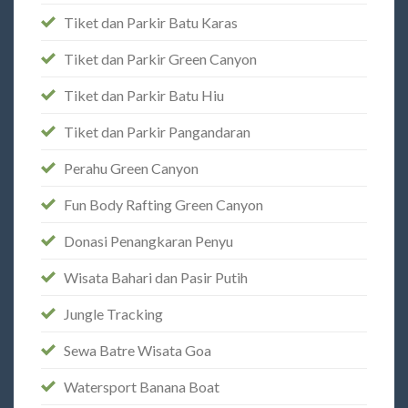
Tiket dan Parkir Batu Karas
Tiket dan Parkir Green Canyon
Tiket dan Parkir Batu Hiu
Tiket dan Parkir Pangandaran
Perahu Green Canyon
Fun Body Rafting Green Canyon
Donasi Penangkaran Penyu
Wisata Bahari dan Pasir Putih
Jungle Tracking
Sewa Batre Wisata Goa
Watersport Banana Boat