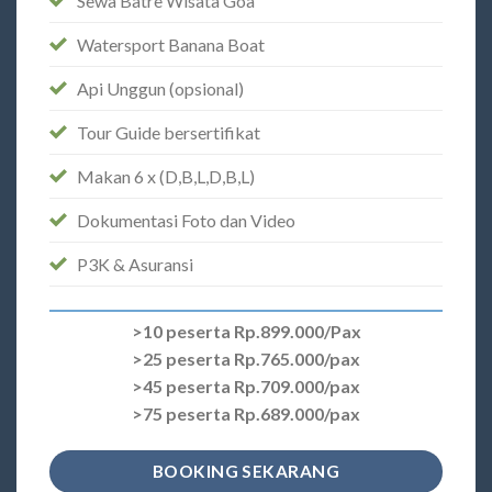
Sewa Batre Wisata Goa
Watersport Banana Boat
Api Unggun (opsional)
Tour Guide bersertifikat
Makan 6 x (D,B,L,D,B,L)
Dokumentasi Foto dan Video
P3K & Asuransi
>10 peserta Rp.899.000/Pax
>25 peserta Rp.765.000/pax
>45 peserta Rp.709.000/pax
>75 peserta Rp.689.000/pax
BOOKING SEKARANG