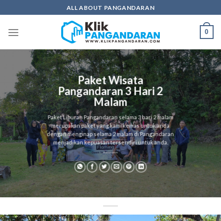
Skip
ALL ABOUT PANGANDARAN
to
content
0
Paket Wisata
Pangandaran 3 Hari 2
Malam
Paket Liburan Pangandaran selama 3 hari 2 malam
merupakan paket yang kami kemas untuk anda
dengan menginap selama 2 malam di Pangandaran
menjadikan kepuasan tersendiri untuk anda.