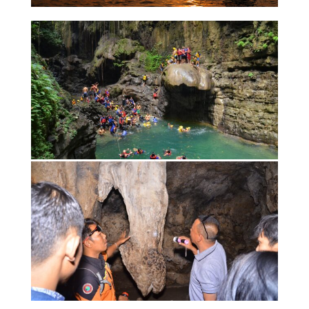
Green Canyon
VIEW MORE
Taman Wisata Alam
VIEW MORE