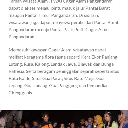
Taman Wisata Alam (TWA) Cagar Alam Pangandaran
dapat diakses melalui pintu masuk jalur Pantai Barat
maupun Pantai Timur Pangandaran. Di sisi lain,
wisatawan juga dapat menyewa perahu dari Pantai Barat
Pangandaran menuju Pantai Pasir Putih Cagar Alam
Pangandaran.
Memasuki kawasan Cagar Alam, wisatawan dapat
melihat keragama flora fauna seperti Kera Ekor Panjang,
Lutung, Rusa, Kalong, Landak Jawa, Biawak dan Bunga
Raflesia. Serta beragam peninggalan sejarah seperti Situs
Batu Kalde, Situs Gua Parat, Situs Batu Meja, Goa
Jepang, Goa Lanang, Goa Panggung dan Pemandian
Cirengganis.