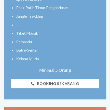
Pasir Putih Timur Pangandaran
Jungle Trekking
–
Tiket Masuk
Pemandu
Batre/Senter
Kelapa Muda
Minimal 5 Orang
BOOKING SEKARANG