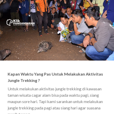
Kapan Waktu Yang Pas Untuk Melakukan Aktivitas
Jungle Trekking ?
Untuk melakukan aktivitas jungle trekking di kawasan
taman wisata cagar alam bisa pada waktu pagi, siang
maupun sore hari. Tapi kami sarankan untuk melakukan
jungle trekking pada pagi atau siang hari agar suasana