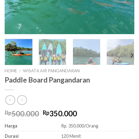
HOME
/
WISATA AIR PANGANDARAN
Paddle Board Pangandaran
Original
Current
500.000
350.000
Rp
Rp
price
price
Harga
Rp. 350.000/Orang
was:
is:
Rp500.000.
Rp350.000.
Durasi
120 Menit