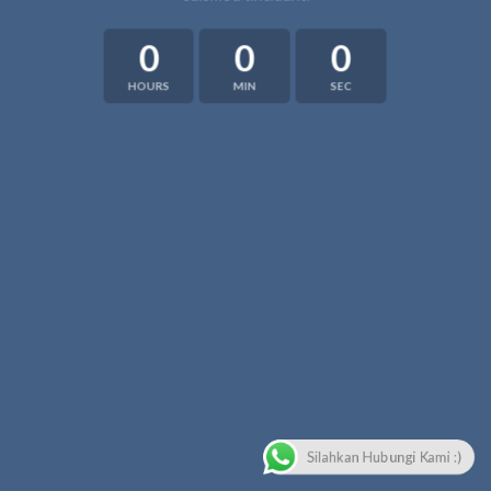
0
0
0
HOURS
MIN
SEC
Silahkan Hubungi Kami :)