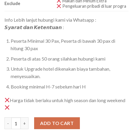
Makan dan Minum Extra
Exclude
Pengeluaran pribadi di luar progra
Info Lebih lanjut hubungi kami via Whatsapp :
𝙎𝙮𝙖𝙧𝙖𝙩 𝙙𝙖𝙣 𝙆𝙚𝙩𝙚𝙣𝙩𝙪𝙖𝙣 :
Peserta Minimal 30 Pax, Peserta di bawah 30 pax di
hitung 30 pax
Peserta di atas 50 orang silahkan hubungi kami
Untuk Upgrade hotel dikenakan biaya tambahan,
menyesuaikan.
Booking minimal H-7 sebelum hari H
Harga tidak berlaku untuk high season dan long weekend
Paket Wisata Pangandaran 2D1N Cuma 299rb/Pax quantity
ADD TO CART