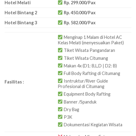
Rp350.000.
Rp299.000.
Hotel Melati
Rp. 299.000/Pax
Hotel Bintang 2
Rp. 450.000/Pax
Hotel Bintang 3
Rp. 582.000/Pax
Menginap 1 Malam di Hotel AC
Kelas Melati (menyesuaikan Paket)
Tiket Wisata Pangandaran
Tiket Wisata Citumang
Makan 4x (D1: B,L,D | D2: B)
Full Body Rafting di Citumang
Isntruktur/River Guide
Fasilitas :
Profesional di Citumang
Equipment Body Rafting
Banner /Spanduk
Dry Bag
P3K
Dokumentasi Kegiatan Wisata