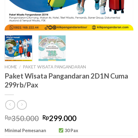
HOME
/
PAKET WISATA PANGANDARAN
Paket Wisata Pangandaran 2D1N Cuma
299rb/Pax
Original
Current
350.000
299.000
Rp
Rp
price
price
Minimal Pemesanan
30 Pax
was:
is: