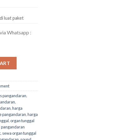
di luat paket
 via Whatsapp :
ket E quantity
CART
nment
is pangandaran
,
gandaran
,
ndaran
,
harga
ne pangandaran
,
harga
nggal
,
organ tunggal
,
pangandaran
t
,
sewa organ tunggal
angandaran
,
sound