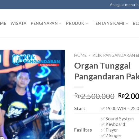
Assign a menu i
ME
WISATA
PENGINAPAN
PRODUK
TENTANG KAMI
BL
HOME
/
KLIK PANGANDARAN 
Organ Tunggal
Pangandaran Pak
Origin
2.500.000
2.0
Rp
Rp
price
Start
✅ 19.00 WIB – 22.
was:
Rp2.5
✅ Sound System
✅ Keyboard
Fasilitas
✅ Player
✅ 2 Singer