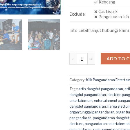
✅ Kendang
❌ Cas Listrik
Exclude
❌ Pengeluaran lain 
Info Lebih lanjut hubungi kami
Organ Tunggal Pangandaran Pa
ADD TO 
Category:
Klik Pangandaran Entertai
Tags:
artis dangdut pangandaran
,
art
dangdut pangandaran
,
electone pan
entertainment
,
entertainment panga
dangdut pangandaran
,
harga electo
organ tunggal pangandaran
,
organ tu
pangandaran
,
pangandaran dangdut
electone
,
pangandaran entertainmen
pangandaran
,
sewa sound system p