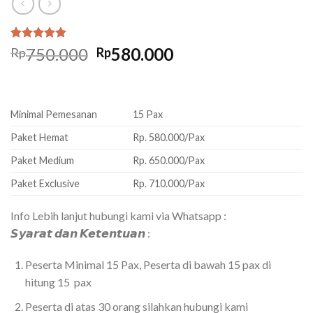
Rated
1
5.00
Original
Current
750.000
580.000
Rp
Rp
out of 5
price
price
based on
customer
was:
is:
rating
Rp750.000.
Rp580.000.
Minimal Pemesanan
15 Pax
Paket Hemat
Rp. 580.000/Pax
Paket Medium
Rp. 650.000/Pax
Paket Exclusive
Rp. 710.000/Pax
Info Lebih lanjut hubungi kami via Whatsapp :
𝙎𝙮𝙖𝙧𝙖𝙩 𝙙𝙖𝙣 𝙆𝙚𝙩𝙚𝙣𝙩𝙪𝙖𝙣 :
Peserta Minimal 15 Pax, Peserta di bawah 15 pax di
hitung 15 pax
Peserta di atas 30 orang silahkan hubungi kami