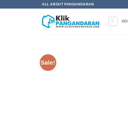
Skip
ALL ABOUT PANGANDARAN
to
content
HO
Sale!