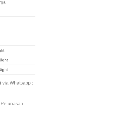
rga
ght
Night
Night
i via Whatsapp :
 Pelunasan
B