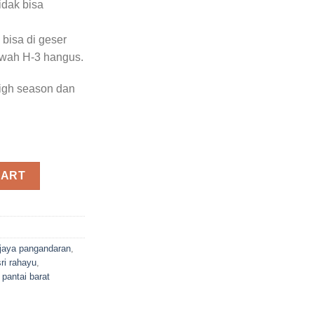
idak bisa
 bisa di geser
awah H-3 hangus.
high season dan
daran quantity
CART
 jaya pangandaran
,
sri rahayu
,
pantai barat