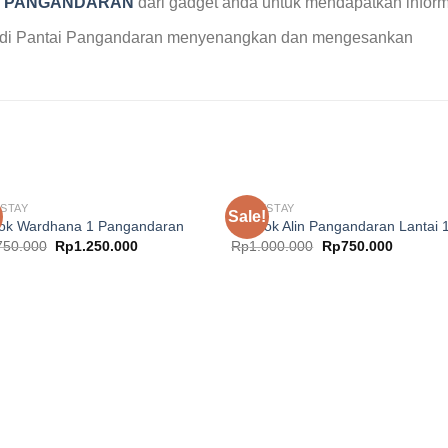
K PANGANDARAN
dari gadget anda untuk mendapatkan inform
da di Pantai Pangandaran menyenangkan dan mengesankan
STAY
HOMESTAY
Sale!
ok Wardhana 1 Pangandaran
Pondok Alin Pangandaran Lantai 
Original
Current
Original
Current
750.000
Rp
1.250.000
Rp
1.000.000
Rp
750.000
price
price
price
price
was:
is:
was:
is:
Rp1.750.000.
Rp1.250.000.
Rp1.000.000.
Rp750.0