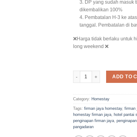
3. DP yang sudah masuk t
dikembalikan 100%
4. Pembatalan H-3 ke atas
tanggal. Pembatalan di b
❌Harga tidak berlaku untuk 
long weekend ❌
Firman Jaya Homestay Pangan
ADD TO 
Category:
Homestay
Tags:
firman jaya homestay
,
firman
homestay firman jaya
,
hotel pantai 
penginapan firman jaya
,
penginapan 
pangadaran