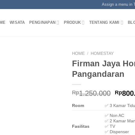
Assign a menu in
ME
WISATA
PENGINAPAN
PRODUK
TENTANG KAMI
BL
HOME
/
HOMESTAY
Firman Jaya Ho
Pangandaran
Origi
1.250.000
800
Rp
Rp
price
Room
✅ 3 Kamar Tidu
was:
Rp1.2
✅ Non AC
✅ 2 Kamar Man
Fasilitas
✅ TV
✅ Dispenser