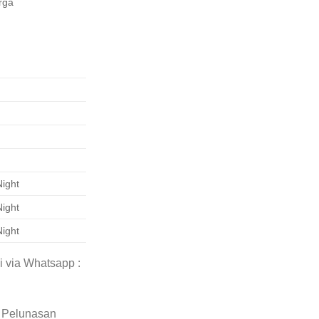
rga
Night
Night
Night
i via Whatsapp :
 Pelunasan