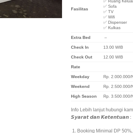
✅ Ruang Kelua
✅ Sofa
Fasilitas
✅ TV
✅ Wifi
✅ Dispenser
✅ Kulkas
Extra Bed
–
Check In
13.00 WIB
Check Out
12.00 WIB
Rate
Weekday
Rp. 2.000.000/
Weekend
Rp. 2.500.000/
High Season
Rp. 3.500.000/
Info Lebih lanjut hubungi kam
𝙎𝙮𝙖𝙧𝙖𝙩 𝙙𝙖𝙣 𝙆𝙚𝙩𝙚𝙣𝙩𝙪𝙖𝙣 :
Booking Minimal DP 50%,