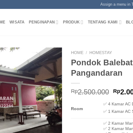
Assign a menu in
ME
WISATA
PENGINAPAN
PRODUK
TENTANG KAMI
BL
HOME
/
HOMESTAY
Pondok Balebat
Pangandaran
Origi
2.500.000
2.0
Rp
Rp
price
✅ 4 Kamar AC 
was:
Room
Rp2.5
✅ 1 Kamar AC 
✅ 2 Kamar Man
✅ 2 Kamar Mand