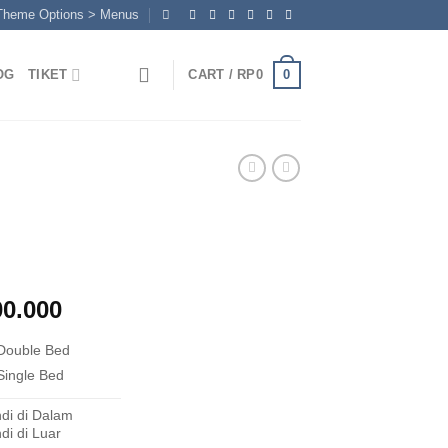
 Theme Options > Menus
0
OG
TIKET
CART /
RP
0
nal
Current
00.000
price
Double Bed
is:
00.000.
Rp2.000.000.
Single Bed
di di Dalam
i di Luar