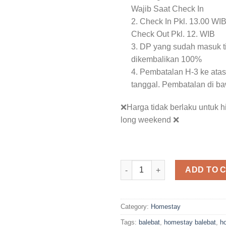
Wajib Saat Check In
2. Check In Pkl. 13.00 WI
Check Out Pkl. 12. WIB
3. DP yang sudah masuk t
dikembalikan 100%
4. Pembatalan H-3 ke atas
tanggal. Pembatalan di b
❌Harga tidak berlaku untuk 
long weekend ❌
Pondok Balebat Pangandaran 
ADD TO 
Category:
Homestay
Tags:
balebat
,
homestay balebat
,
h