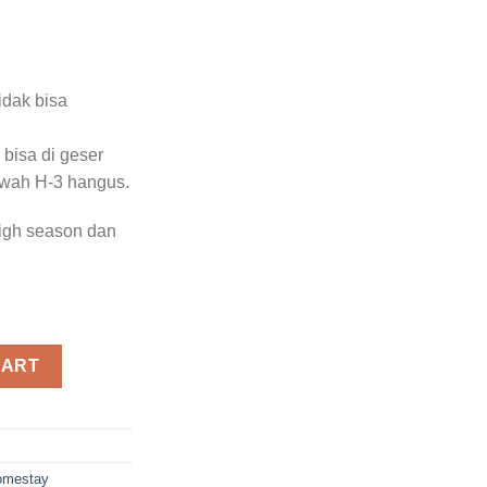
B
idak bisa
 bisa di geser
awah H-3 hangus.
high season dan
quantity
CART
omestay