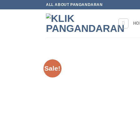
Skip
ALL ABOUT PANGANDARAN
to
content
HO
Sale!