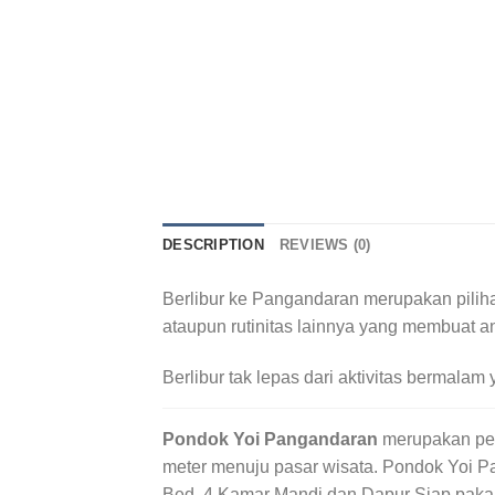
DESCRIPTION
REVIEWS (0)
Berlibur ke Pangandaran merupakan pilihan
ataupun rutinitas lainnya yang membuat 
Berlibur tak lepas dari aktivitas bermal
Pondok Yoi Pangandaran
merupakan peng
meter menuju pasar wisata. Pondok Yoi P
Bed, 4 Kamar Mandi dan Dapur Siap pakai