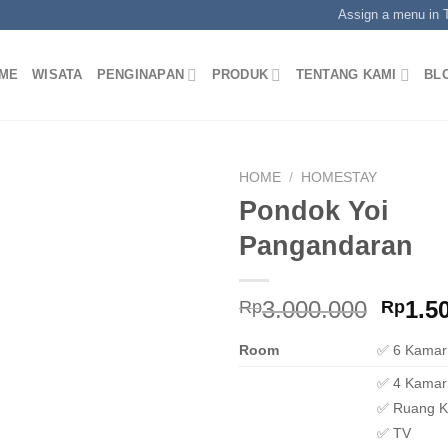
Assign a menu in
ME
WISATA
PENGINAPAN
PRODUK
TENTANG KAMI
BL
HOME
/
HOMESTAY
Pondok Yoi
Pangandaran
Origi
3.000.000
1.5
Rp
Rp
price
Room
✅ 6 Kamar
was:
Rp3.0
✅ 4 Kamar
✅ Ruang K
✅ TV