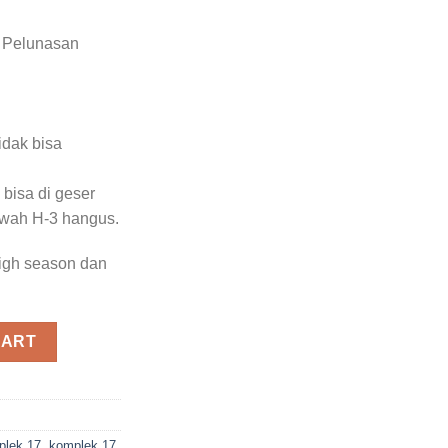
 Pelunasan
B
idak bisa
 bisa di geser
awah H-3 hangus.
high season dan
tity
CART
plek 17
,
komplek 17