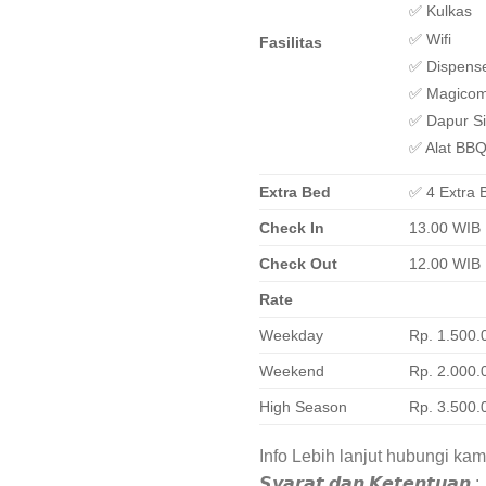
✅ Kulkas
✅ Wifi
Fasilitas
✅ Dispens
✅ Magico
✅ Dapur Si
✅ Alat BB
Extra Bed
✅ 4 Extra 
Check In
13.00 WIB
Check Out
12.00 WIB
Rate
Weekday
Rp. 1.500.
Weekend
Rp. 2.000.
High Season
Rp. 3.500.
Info Lebih lanjut hubungi ka
𝙎𝙮𝙖𝙧𝙖𝙩 𝙙𝙖𝙣 𝙆𝙚𝙩𝙚𝙣𝙩𝙪𝙖𝙣 :