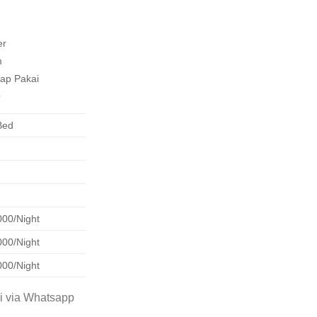
er
m
ap Pakai
Q
Bed
000/Night
000/Night
000/Night
mi via Whatsapp