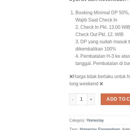
Booking Minimal DP 50%,
Wajib Saat Check In
2. Check In Pkl. 13.00 WI
Check Out Pkl. 12. WIB
3. DP yang sudah masuk t
dikembalikan 100%
4. Pembatalan H-3 ke atas
tanggal. Pembatalan di b
❌Harga tidak berlaku untuk 
long weekend ❌
Pondok Yoi Pangandaran quan
ADD TO 
Category:
Homestay
Tags:
Homestay Pangandaran
,
kom