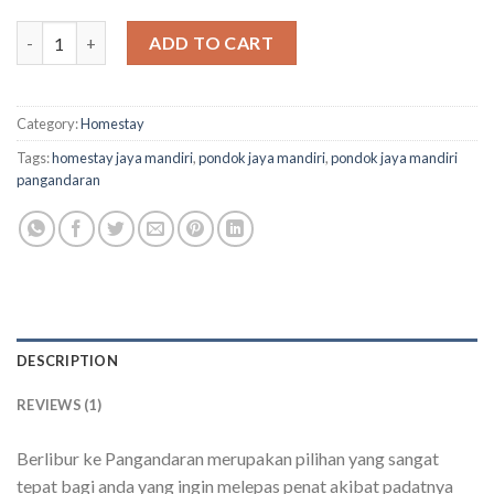
Pondok Jaya Mandiri Pangandaran quantity
ADD TO CART
Category:
Homestay
Tags:
homestay jaya mandiri
,
pondok jaya mandiri
,
pondok jaya mandiri
pangandaran
DESCRIPTION
REVIEWS (1)
Berlibur ke Pangandaran merupakan pilihan yang sangat
tepat bagi anda yang ingin melepas penat akibat padatnya