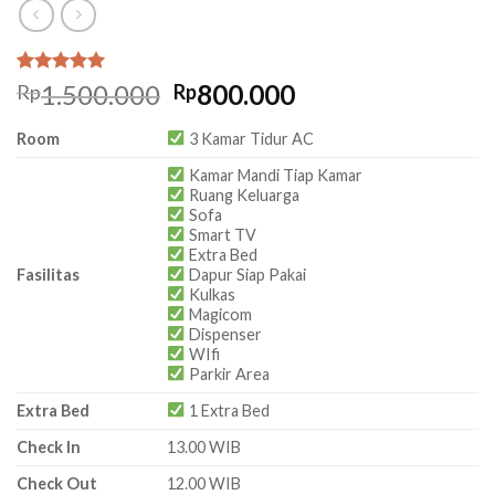
Rated
1
5.00
Original
Current
1.500.000
800.000
Rp
Rp
out of 5
price
price
based on
Room
3 Kamar Tidur AC
customer
was:
is:
rating
Rp1.500.000.
Rp800.000.
Kamar Mandi Tiap Kamar
Ruang Keluarga
Sofa
Smart TV
Extra Bed
Fasilitas
Dapur Siap Pakai
Kulkas
Magicom
Dispenser
WIfi
Parkir Area
Extra Bed
1 Extra Bed
Check In
13.00 WIB
Check Out
12.00 WIB