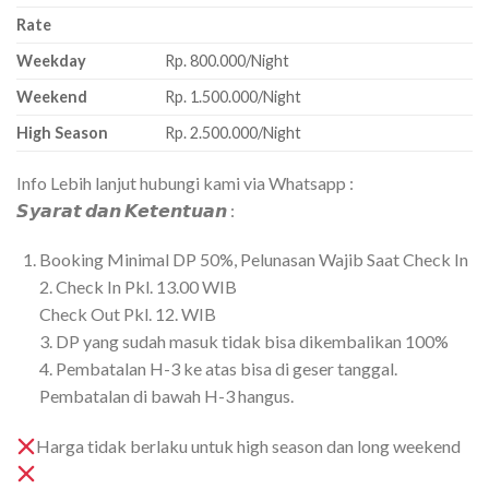
Rate
Weekday
Rp. 800.000/Night
Weekend
Rp. 1.500.000/Night
High Season
Rp. 2.500.000/Night
Info Lebih lanjut hubungi kami via Whatsapp :
𝙎𝙮𝙖𝙧𝙖𝙩 𝙙𝙖𝙣 𝙆𝙚𝙩𝙚𝙣𝙩𝙪𝙖𝙣 :
Booking Minimal DP 50%, Pelunasan Wajib Saat Check In
2. Check In Pkl. 13.00 WIB
Check Out Pkl. 12. WIB
3. DP yang sudah masuk tidak bisa dikembalikan 100%
4. Pembatalan H-3 ke atas bisa di geser tanggal.
Pembatalan di bawah H-3 hangus.
Harga tidak berlaku untuk high season dan long weekend