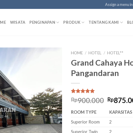
Assign a menu i
ME
WISATA
PENGINAPAN
PRODUK
TENTANG KAMI
BL
HOME
/
HOTEL
/
HOTEL**
Grand Cahaya Ho
Pangandaran
Rated
1
5.00
Origina
900.000
875.0
Rp
Rp
out of 5
price
based on
ROOM TYPE
KAPASITAS
customer
was:
rating
Rp900.0
Superior Room
2
Superior Twin
2