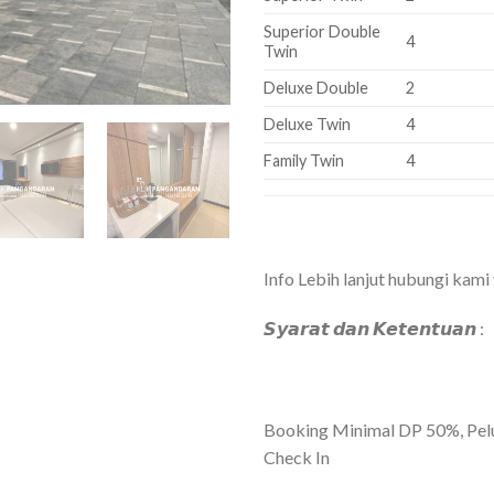
Superior Double
4
Twin
Deluxe Double
2
Deluxe Twin
4
Family Twin
4
Info Lebih lanjut hubungi kami
𝙎𝙮𝙖𝙧𝙖𝙩 𝙙𝙖𝙣 𝙆𝙚𝙩𝙚𝙣𝙩𝙪𝙖𝙣 :
Booking Minimal DP 50%, Pel
Check In