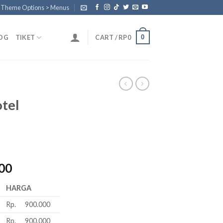
n Theme Options > Menus
0
OG
TIKET
CART /
RP
0
tel
l
Current
00
price
HARGA
is:
00.
Rp875.000.
Rp. 900.000
Rp. 900.000