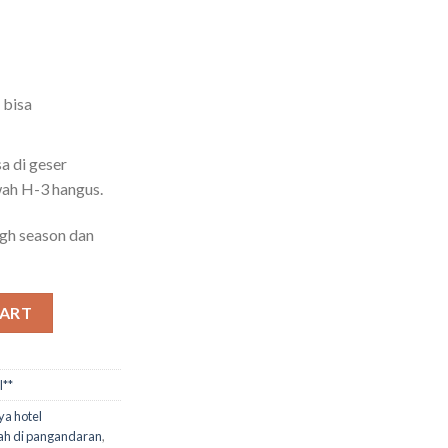
 bisa
a di geser
wah H-3 hangus.
igh season dan
ran quantity
CART
l**
ya hotel
ah di pangandaran
,