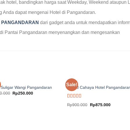
 pihak hotel, bandingkan harga saat Weekday, Weekend ataupun
ng Anda dapat mengenai Hotel di Pangandaran.
K PANGANDARAN
dari gadget anda untuk mendapatkan inform
da di Pantai Pangandaran menyenangkan dan mengesankan
L
HOTEL
Sale!
 Suligar Wangi Pangandaran
Grand Cahaya Hotel Pangandara
Original
Current
0.000
Rp
250.000
price
price
was:
is:
Rated
5.00
Original
Current
Rp
900.000
Rp
875.000
Rp400.000.
Rp250.000.
out of 5
price
price
was:
is:
Rp900.000.
Rp875.000