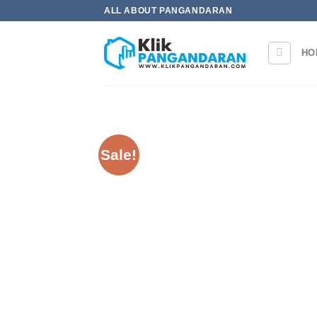
Skip
ALL ABOUT PANGANDARAN
to
content
HO
Sale!