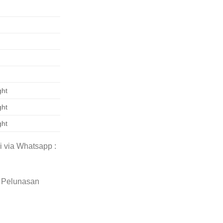
ght
ght
ght
i via Whatsapp :
 Pelunasan
B