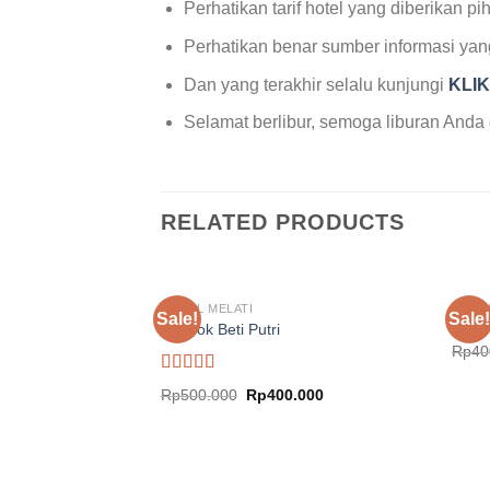
Perhatikan tarif hotel yang diberikan
Perhatikan benar sumber informasi ya
Dan yang terakhir selalu kunjungi
KLI
Selamat berlibur, semoga liburan An
RELATED PRODUCTS
HOTEL MELATI
HOTE
Sale!
Sale!
Pondok Beti Putri
Hotel
Rp
40
Rated
5.00
Original
Current
Rp
500.000
Rp
400.000
out of 5
price
price
was:
is:
Rp500.000.
Rp400.000.