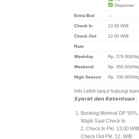
Dispenser
Extra Bed
–
Check In
13.00 WIB
Check Out
12.00 WIB
Rate
Weekday
Rp. 275.000/Ni
Weekend
Rp. 350.000/Ni
High Season
Rp. 700.000/Ni
Info Lebih lanjut hubungi kam
𝙎𝙮𝙖𝙧𝙖𝙩 𝙙𝙖𝙣 𝙆𝙚𝙩𝙚𝙣𝙩𝙪𝙖𝙣 :
Booking Minimal DP 50%,
Wajib Saat Check In
2. Check In Pkl. 13.00 WI
Check Out Pkl. 12. WIB