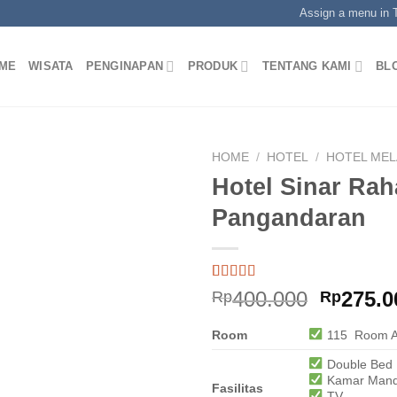
Assign a menu in
ME
WISATA
PENGINAPAN
PRODUK
TENTANG KAMI
BL
HOME
/
HOTEL
/
HOTEL MEL
Hotel Sinar Rah
Pangandaran
Rated
1
5.00
Origina
400.000
275.0
Rp
Rp
out of 5
price
based on
customer
Room
115 Room A
was:
rating
Rp400.0
Double Bed
Kamar Mand
Fasilitas
TV