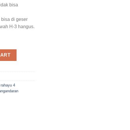
idak bisa
 bisa di geser
awah H-3 hangus.
aran quantity
CART
r rahayu 4
pangandaran