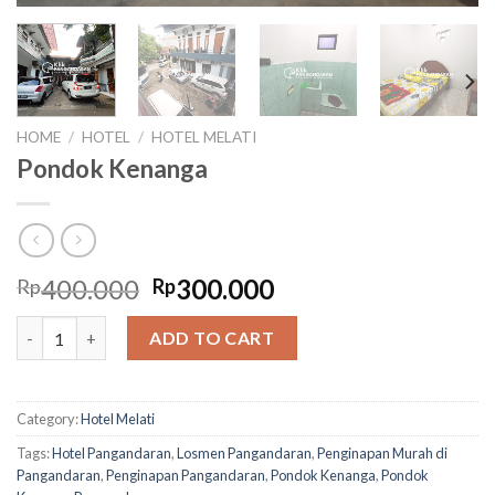
HOME
/
HOTEL
/
HOTEL MELATI
Pondok Kenanga
Original
Current
400.000
300.000
Rp
Rp
price
price
Pondok Kenanga quantity
was:
is:
ADD TO CART
Rp400.000.
Rp300.000.
Category:
Hotel Melati
Tags:
Hotel Pangandaran
,
Losmen Pangandaran
,
Penginapan Murah di
Pangandaran
,
Penginapan Pangandaran
,
Pondok Kenanga
,
Pondok