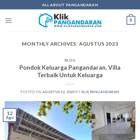
Skip
ALL ABOUT PANGANDARAN
to
content
0
MONTHLY ARCHIVES:
AGUSTUS 2023
BLOG
Pondok Keluarga Pangandaran, Villa
Terbaik Untuk Keluarga
POSTED ON
AGUSTUS 12, 2023
BY
KLIK PANGANDARAN
12
Agu