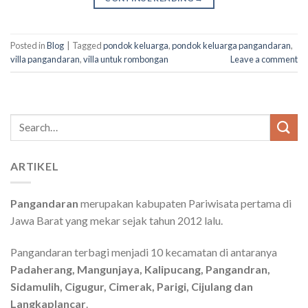
Posted in
Blog
|
Tagged
pondok keluarga
,
pondok keluarga pangandaran
,
villa pangandaran
,
villa untuk rombongan
Leave a comment
Search
for:
ARTIKEL
Pangandaran
merupakan kabupaten Pariwisata pertama di
Jawa Barat yang mekar sejak tahun 2012 lalu.
Pangandaran terbagi menjadi 10 kecamatan di antaranya
Padaherang, Mangunjaya, Kalipucang, Pangandran,
Sidamulih, Cigugur, Cimerak, Parigi, Cijulang dan
Langkaplancar
.