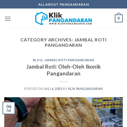
Skip
ALL ABOUT PANGANDARAN
to
content
0
CATEGORY ARCHIVES:
JAMBAL ROTI
PANGANDARAN
BLOG
,
JAMBAL ROTI PANGANDARAN
Jambal Roti: Oleh-Oleh Ikonik
Pangandaran
POSTED ON
JULI 6, 2025
BY
KLIK PANGANDARAN
06
Jul