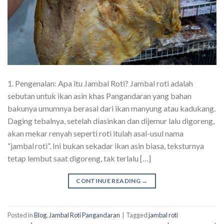
1. Pengenalan: Apa itu Jambal Roti? Jambal roti adalah
sebutan untuk ikan asin khas Pangandaran yang bahan
bakunya umumnya berasal dari ikan manyung atau kadukang.
Daging tebalnya, setelah diasinkan dan dijemur lalu digoreng,
akan mekar renyah seperti roti itulah asal-usul nama
“jambal roti”. Ini bukan sekadar ikan asin biasa, teksturnya
tetap lembut saat digoreng, tak terlalu […]
CONTINUE READING
→
Posted in
Blog
,
Jambal Roti Pangandaran
|
Tagged
jambal roti