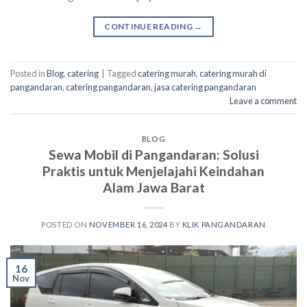
CONTINUE READING
→
Posted in
Blog
,
catering
|
Tagged
catering murah
,
catering murah di
pangandaran
,
catering pangandaran
,
jasa catering pangandaran
Leave a comment
BLOG
Sewa Mobil di Pangandaran: Solusi
Praktis untuk Menjelajahi Keindahan
Alam Jawa Barat
POSTED ON
NOVEMBER 16, 2024
BY
KLIK PANGANDARAN
16
Nov