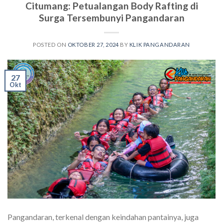
Citumang: Petualangan Body Rafting di
Surga Tersembunyi Pangandaran
POSTED ON
OKTOBER 27, 2024
BY
KLIK PANGANDARAN
27
Okt
Pangandaran, terkenal dengan keindahan pantainya, juga