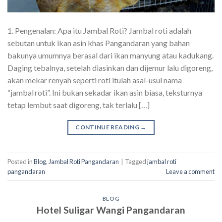
1. Pengenalan: Apa itu Jambal Roti? Jambal roti adalah
sebutan untuk ikan asin khas Pangandaran yang bahan
bakunya umumnya berasal dari ikan manyung atau kadukang.
Daging tebalnya, setelah diasinkan dan dijemur lalu digoreng,
akan mekar renyah seperti roti itulah asal-usul nama
“jambal roti”. Ini bukan sekadar ikan asin biasa, teksturnya
tetap lembut saat digoreng, tak terlalu […]
CONTINUE READING
→
Posted in
Blog
,
Jambal Roti Pangandaran
|
Tagged
jambal roti
pangandaran
Leave a comment
BLOG
Hotel Suligar Wangi Pangandaran