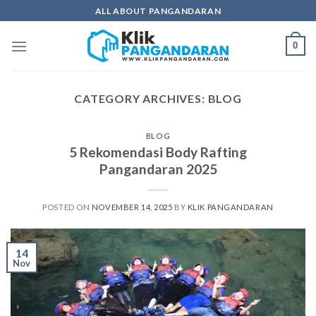
Skip
ALL ABOUT PANGANDARAN
to
content
0
CATEGORY ARCHIVES:
BLOG
BLOG
5 Rekomendasi Body Rafting
Pangandaran 2025
POSTED ON
NOVEMBER 14, 2025
BY
KLIK PANGANDARAN
14
Nov