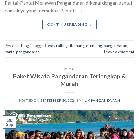
Pantai-Pantai Menawan Pangandaran dikenal dengan pantai-
pantainya yang memukau. Pantai […]
CONTINUE READING
→
Posted in
Blog
|
Tagged
body rafting citumang
,
citumang
,
pangandaran
,
pantai pangandaran
Leave a comment
BLOG
Paket Wisata Pangandaran Terlengkap &
Murah
POSTED ON
SEPTEMBER 30, 2024
BY
KLIK PANGANDARAN
30
Sep