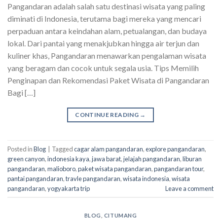
Pangandaran adalah salah satu destinasi wisata yang paling
diminati di Indonesia, terutama bagi mereka yang mencari
perpaduan antara keindahan alam, petualangan, dan budaya
lokal. Dari pantai yang menakjubkan hingga air terjun dan
kuliner khas, Pangandaran menawarkan pengalaman wisata
yang beragam dan cocok untuk segala usia. Tips Memilih
Penginapan dan Rekomendasi Paket Wisata di Pangandaran
Bagi […]
CONTINUE READING
→
Posted in
Blog
|
Tagged
cagar alam pangandaran
,
explore pangandaran
,
green canyon
,
indonesia kaya
,
jawa barat
,
jelajah pangandaran
,
liburan
pangandaran
,
malioboro
,
paket wisata pangandaran
,
pangandaran tour
,
pantai pangandaran
,
travle pangandaran
,
wisata indonesia
,
wisata
pangandaran
,
yogyakarta trip
Leave a comment
BLOG
,
CITUMANG