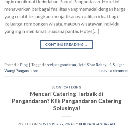
ingin menikmati keindahan Pantai Pangandaran. Hotel ini
menawarkan berbagai fasilitas yang memadai dengan harga
yang relatif terjangkau, menjadikannya pilihan ideal bagi
keluarga, rombongan wisata, maupun wisatawan individu
yang ingin menikmati suasana pantai. Hotel […]
CONTINUE READING
→
Posted in
Blog
|
Tagged
hotel pangandaran
,
Hotel Sinar Rahayu 4
,
Suligar
Wangi Pangandaran
Leave a comment
BLOG
,
CATERING
Mencari Catering Terbaik di
Pangandaran? Klik Pangandaran Catering
Solusinya!
POSTED ON
NOVEMBER 22, 2024
BY
KLIK PANGANDARAN