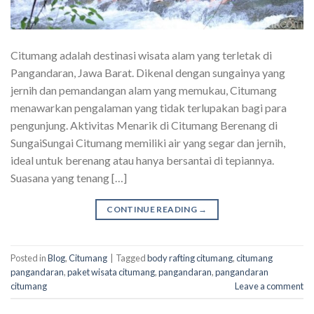
Citumang adalah destinasi wisata alam yang terletak di
Pangandaran, Jawa Barat. Dikenal dengan sungainya yang
jernih dan pemandangan alam yang memukau, Citumang
menawarkan pengalaman yang tidak terlupakan bagi para
pengunjung. Aktivitas Menarik di Citumang Berenang di
SungaiSungai Citumang memiliki air yang segar dan jernih,
ideal untuk berenang atau hanya bersantai di tepiannya.
Suasana yang tenang […]
CONTINUE READING
→
Posted in
Blog
,
Citumang
|
Tagged
body rafting citumang
,
citumang
pangandaran
,
paket wisata citumang
,
pangandaran
,
pangandaran
citumang
Leave a comment