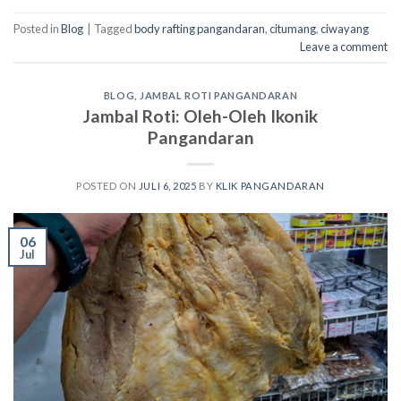
Posted in
Blog
|
Tagged
body rafting pangandaran
,
citumang
,
ciwayang
Leave a comment
BLOG
,
JAMBAL ROTI PANGANDARAN
Jambal Roti: Oleh-Oleh Ikonik
Pangandaran
POSTED ON
JULI 6, 2025
BY
KLIK PANGANDARAN
06
Jul