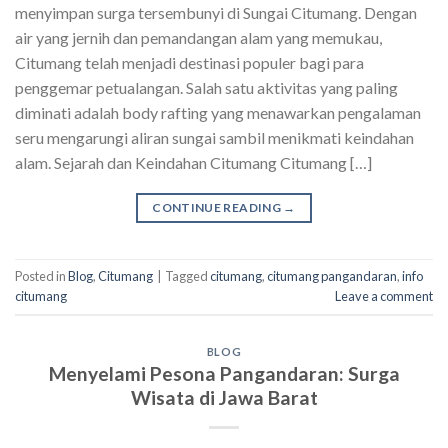
menyimpan surga tersembunyi di Sungai Citumang. Dengan
air yang jernih dan pemandangan alam yang memukau,
Citumang telah menjadi destinasi populer bagi para
penggemar petualangan. Salah satu aktivitas yang paling
diminati adalah body rafting yang menawarkan pengalaman
seru mengarungi aliran sungai sambil menikmati keindahan
alam. Sejarah dan Keindahan Citumang Citumang […]
CONTINUE READING
→
Posted in
Blog
,
Citumang
|
Tagged
citumang
,
citumang pangandaran
,
info
citumang
Leave a comment
BLOG
Menyelami Pesona Pangandaran: Surga
Wisata di Jawa Barat