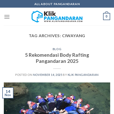
Skip
ALL ABOUT PANGANDARAN
to
content
0
TAG ARCHIVES:
CIWAYANG
BLOG
5 Rekomendasi Body Rafting
Pangandaran 2025
POSTED ON
NOVEMBER 14, 2025
BY
KLIK PANGANDARAN
14
Nov