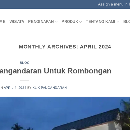
Assign a menu in
ME
WISATA
PENGINAPAN
PRODUK
TENTANG KAMI
BL
MONTHLY ARCHIVES:
APRIL 2024
BLOG
Pangandaran Untuk Rombongan
ON
APRIL 4, 2024
BY
KLIK PANGANDARAN