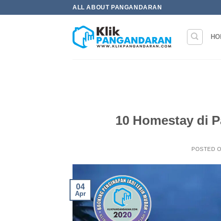
Skip
ALL ABOUT PANGANDARAN
to
content
HO
10 Homestay di 
POSTED 
04
Apr