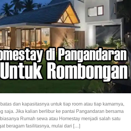
batas dan kapasitasnya untuk tiap room atau tiap kamarnya,
ang saja. Jika kalian berlibur ke pantai Pangandaran bersama
l, biasanya Rumah sewa atau Homestay menjadi salah satu
t beragam fasilitasnya, mulai dari […]