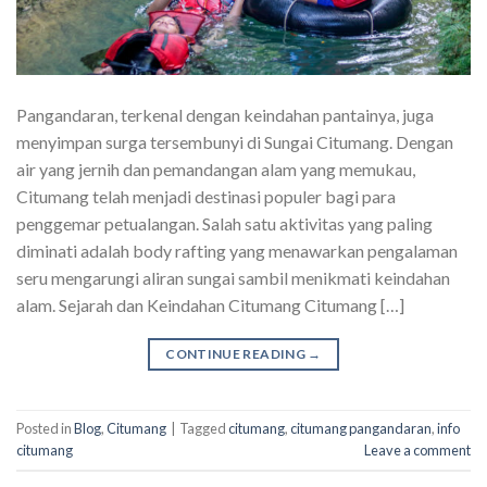
Pangandaran, terkenal dengan keindahan pantainya, juga
menyimpan surga tersembunyi di Sungai Citumang. Dengan
air yang jernih dan pemandangan alam yang memukau,
Citumang telah menjadi destinasi populer bagi para
penggemar petualangan. Salah satu aktivitas yang paling
diminati adalah body rafting yang menawarkan pengalaman
seru mengarungi aliran sungai sambil menikmati keindahan
alam. Sejarah dan Keindahan Citumang Citumang […]
CONTINUE READING
→
Posted in
Blog
,
Citumang
|
Tagged
citumang
,
citumang pangandaran
,
info
citumang
Leave a comment