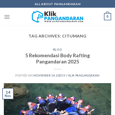
Skip
ALL ABOUT PANGANDARAN
to
content
0
TAG ARCHIVES:
CITUMANG
BLOG
5 Rekomendasi Body Rafting
Pangandaran 2025
POSTED ON
NOVEMBER 14, 2025
BY
KLIK PANGANDARAN
14
Nov