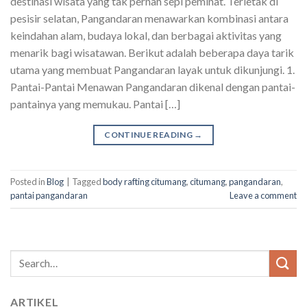
destinasi wisata yang tak pernah sepi peminat. Terletak di
pesisir selatan, Pangandaran menawarkan kombinasi antara
keindahan alam, budaya lokal, dan berbagai aktivitas yang
menarik bagi wisatawan. Berikut adalah beberapa daya tarik
utama yang membuat Pangandaran layak untuk dikunjungi. 1.
Pantai-Pantai Menawan Pangandaran dikenal dengan pantai-
pantainya yang memukau. Pantai […]
CONTINUE READING
→
Posted in
Blog
|
Tagged
body rafting citumang
,
citumang
,
pangandaran
,
pantai pangandaran
Leave a comment
Search
for:
ARTIKEL