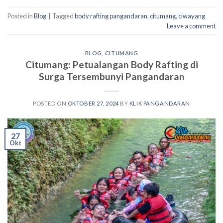
Posted in
Blog
|
Tagged
body rafting pangandaran
,
citumang
,
ciwayang
Leave a comment
BLOG
,
CITUMANG
Citumang: Petualangan Body Rafting di
Surga Tersembunyi Pangandaran
POSTED ON
OKTOBER 27, 2024
BY
KLIK PANGANDARAN
27
Okt