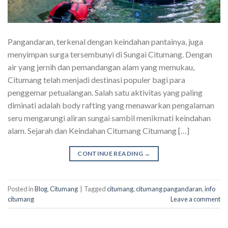
Pangandaran, terkenal dengan keindahan pantainya, juga
menyimpan surga tersembunyi di Sungai Citumang. Dengan
air yang jernih dan pemandangan alam yang memukau,
Citumang telah menjadi destinasi populer bagi para
penggemar petualangan. Salah satu aktivitas yang paling
diminati adalah body rafting yang menawarkan pengalaman
seru mengarungi aliran sungai sambil menikmati keindahan
alam. Sejarah dan Keindahan Citumang Citumang […]
CONTINUE READING
→
Posted in
Blog
,
Citumang
|
Tagged
citumang
,
citumang pangandaran
,
info
citumang
Leave a comment