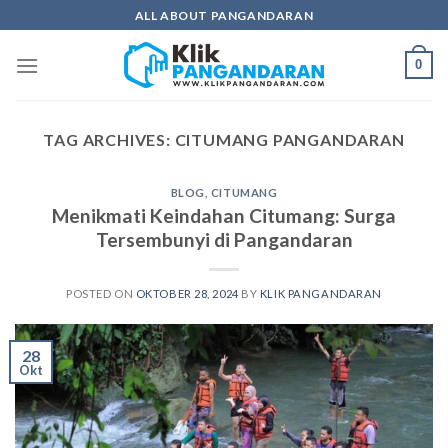
Skip
ALL ABOUT PANGANDARAN
to
content
0
TAG ARCHIVES:
CITUMANG PANGANDARAN
BLOG
,
CITUMANG
Menikmati Keindahan Citumang: Surga
Tersembunyi di Pangandaran
POSTED ON
OKTOBER 28, 2024
BY
KLIK PANGANDARAN
28
Okt