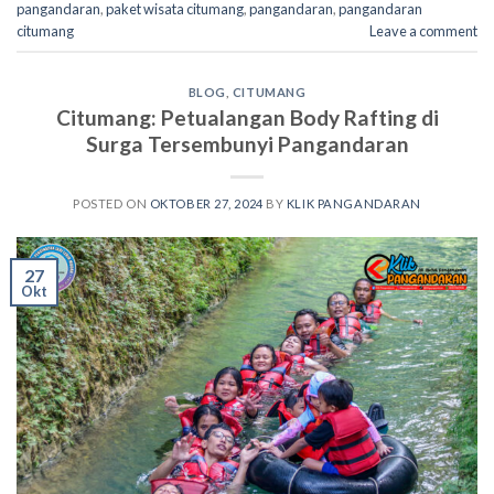
pangandaran
,
paket wisata citumang
,
pangandaran
,
pangandaran
citumang
Leave a comment
BLOG
,
CITUMANG
Citumang: Petualangan Body Rafting di
Surga Tersembunyi Pangandaran
POSTED ON
OKTOBER 27, 2024
BY
KLIK PANGANDARAN
27
Okt