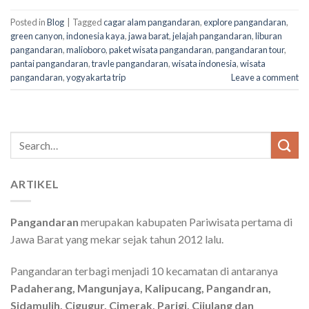
Posted in
Blog
|
Tagged
cagar alam pangandaran
,
explore pangandaran
,
green canyon
,
indonesia kaya
,
jawa barat
,
jelajah pangandaran
,
liburan
pangandaran
,
malioboro
,
paket wisata pangandaran
,
pangandaran tour
,
pantai pangandaran
,
travle pangandaran
,
wisata indonesia
,
wisata
pangandaran
,
yogyakarta trip
Leave a comment
Search
for:
ARTIKEL
Pangandaran
merupakan kabupaten Pariwisata pertama di
Jawa Barat yang mekar sejak tahun 2012 lalu.
Pangandaran terbagi menjadi 10 kecamatan di antaranya
Padaherang, Mangunjaya, Kalipucang, Pangandran,
Sidamulih, Cigugur, Cimerak, Parigi, Cijulang dan