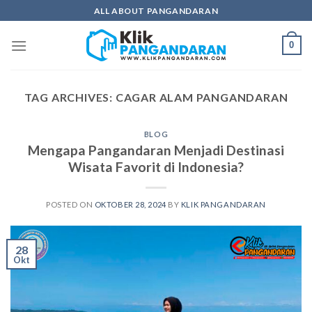
Skip
ALL ABOUT PANGANDARAN
to
content
0
TAG ARCHIVES:
CAGAR ALAM PANGANDARAN
BLOG
Mengapa Pangandaran Menjadi Destinasi
Wisata Favorit di Indonesia?
POSTED ON
OKTOBER 28, 2024
BY
KLIK PANGANDARAN
28
Okt