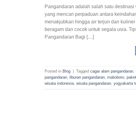
Pangandaran adalah salah satu destinasi w
yang mencari perpaduan antara keindahan 
menakjubkan hingga air terjun dan kuli
beragam dan cocok untuk segala usia. Ti
Pangandaran Bagi […]
Posted in
Blog
|
Tagged
cagar alam pangandaran
,
pangandaran
,
liburan pangandaran
,
malioboro
,
pake
wisata indonesia
,
wisata pangandaran
,
yogyakarta t