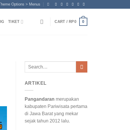
 Theme Options > Menus
0
OG
TIKET
CART /
RP
0
Search
for:
ARTIKEL
Pangandaran
merupakan
kabupaten Pariwisata pertama
di Jawa Barat yang mekar
sejak tahun 2012 lalu.