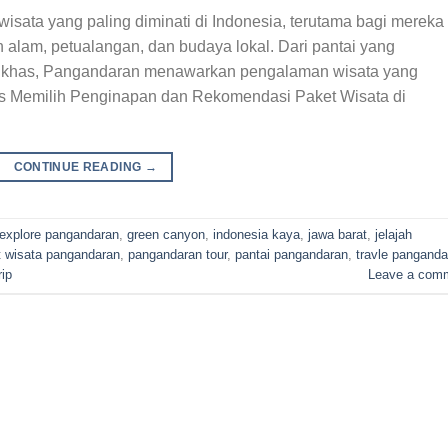
isata yang paling diminati di Indonesia, terutama bagi mereka
alam, petualangan, dan budaya lokal. Dari pantai yang
ner khas, Pangandaran menawarkan pengalaman wisata yang
ps Memilih Penginapan dan Rekomendasi Paket Wisata di
CONTINUE READING
→
explore pangandaran
,
green canyon
,
indonesia kaya
,
jawa barat
,
jelajah
t wisata pangandaran
,
pangandaran tour
,
pantai pangandaran
,
travle panganda
rip
Leave a com