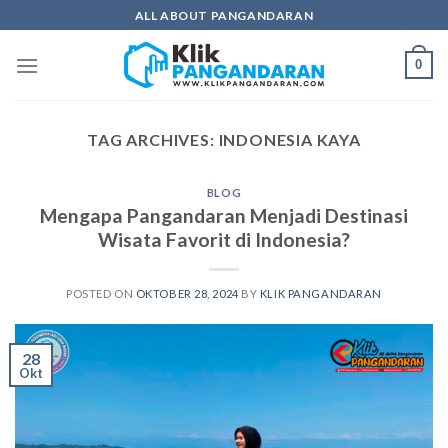
Skip
ALL ABOUT PANGANDARAN
to
content
0
TAG ARCHIVES:
INDONESIA KAYA
BLOG
Mengapa Pangandaran Menjadi Destinasi
Wisata Favorit di Indonesia?
POSTED ON
OKTOBER 28, 2024
BY
KLIK PANGANDARAN
28
Okt