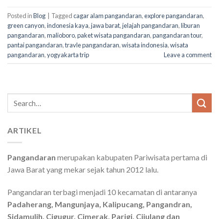
Posted in
Blog
|
Tagged
cagar alam pangandaran
,
explore pangandaran
,
green canyon
,
indonesia kaya
,
jawa barat
,
jelajah pangandaran
,
liburan
pangandaran
,
malioboro
,
paket wisata pangandaran
,
pangandaran tour
,
pantai pangandaran
,
travle pangandaran
,
wisata indonesia
,
wisata
pangandaran
,
yogyakarta trip
Leave a comment
Search
for:
ARTIKEL
Pangandaran
merupakan kabupaten Pariwisata pertama di
Jawa Barat yang mekar sejak tahun 2012 lalu.
Pangandaran terbagi menjadi 10 kecamatan di antaranya
Padaherang, Mangunjaya, Kalipucang, Pangandran,
Sidamulih, Cigugur, Cimerak, Parigi, Cijulang dan