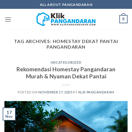
Skip
ALL ABOUT PANGANDARAN
to
content
0
TAG ARCHIVES:
HOMESTAY DEKAT PANTAI
PANGANDARAN
UNCATEGORIZED
Rekomendasi Homestay Pangandaran
Murah & Nyaman Dekat Pantai
POSTED ON
NOVEMBER 17, 2025
BY
KLIK PANGANDARAN
17
Nov