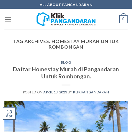
Skip
ALL ABOUT PANGANDARAN
to
content
0
TAG ARCHIVES:
HOMESTAY MURAH UNTUK
ROMBONGAN
BLOG
Daftar Homestay Murah di Pangandaran
Untuk Rombongan.
POSTED ON
APRIL 13, 2023
BY
KLIK PANGANDARAN
13
Apr