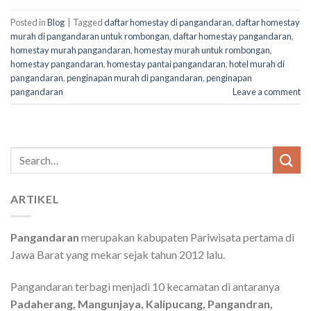
Posted in
Blog
|
Tagged
daftar homestay di pangandaran
,
daftar homestay
murah di pangandaran untuk rombongan
,
daftar homestay pangandaran
,
homestay murah pangandaran
,
homestay murah untuk rombongan
,
homestay pangandaran
,
homestay pantai pangandaran
,
hotel murah di
pangandaran
,
penginapan murah di pangandaran
,
penginapan
pangandaran
Leave a comment
Search
for:
ARTIKEL
Pangandaran
merupakan kabupaten Pariwisata pertama di
Jawa Barat yang mekar sejak tahun 2012 lalu.
Pangandaran terbagi menjadi 10 kecamatan di antaranya
Padaherang, Mangunjaya, Kalipucang, Pangandran,