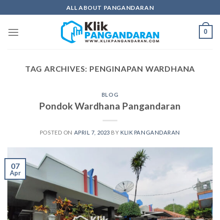
Skip
ALL ABOUT PANGANDARAN
to
content
0
TAG ARCHIVES:
PENGINAPAN WARDHANA
BLOG
Pondok Wardhana Pangandaran
POSTED ON
APRIL 7, 2023
BY
KLIK PANGANDARAN
07
Apr