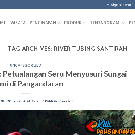
Assign a menu i
ME
WISATA
PENGINAPAN
PRODUK
TENTANG KAMI
BL
TAG ARCHIVES:
RIVER TUBING SANTIRAH
UNCATEGORIZED
h: Petualangan Seru Menyusuri Sungai
mi di Pangandaran
OKTOBER 29, 2024
BY
KLIK PANGANDARAN