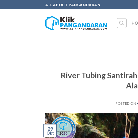
Skip
ALL ABOUT PANGANDARAN
to
content
HO
River Tubing Santira
Ala
POSTED ON
29
Okt