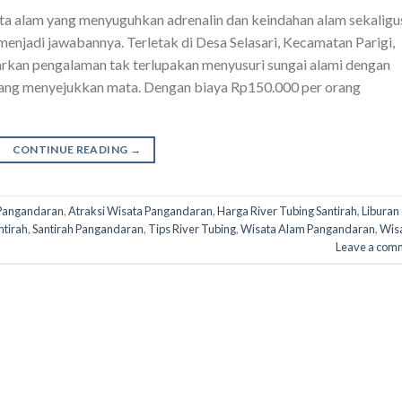
ta alam yang menyuguhkan adrenalin dan keindahan alam sekaligu
 menjadi jawabannya. Terletak di Desa Selasari, Kecamatan Parigi,
rkan pengalaman tak terlupakan menyusuri sungai alami dengan
yang menyejukkan mata. Dengan biaya Rp150.000 per orang
CONTINUE READING
→
 Pangandaran
,
Atraksi Wisata Pangandaran
,
Harga River Tubing Santirah
,
Liburan 
ntirah
,
Santirah Pangandaran
,
Tips River Tubing
,
Wisata Alam Pangandaran
,
Wis
Leave a com