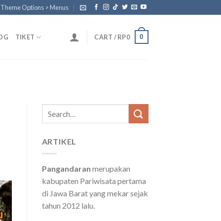
n Theme Options > Menus
0
OG
TIKET
CART /
RP
0
Search
for:
ARTIKEL
Pangandaran
merupakan
kabupaten Pariwisata pertama
di Jawa Barat yang mekar sejak
tahun 2012 lalu.