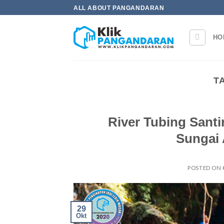
Skip
ALL ABOUT PANGANDARAN
to
content
HO
T
River Tubing Sant
Sungai 
POSTED ON
29
Okt