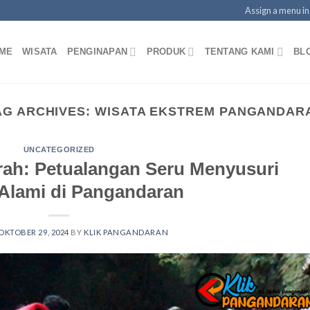
Assign a menu i
ME
WISATA
PENGINAPAN
PRODUK
TENTANG KAMI
BL
AG ARCHIVES:
WISATA EKSTREM PANGANDAR
UNCATEGORIZED
irah: Petualangan Seru Menyusuri
Alami di Pangandaran
OKTOBER 29, 2024
BY
KLIK PANGANDARAN