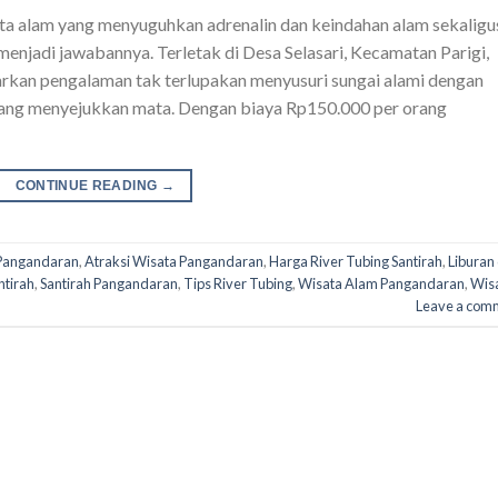
ta alam yang menyuguhkan adrenalin dan keindahan alam sekaligu
 menjadi jawabannya. Terletak di Desa Selasari, Kecamatan Parigi,
rkan pengalaman tak terlupakan menyusuri sungai alami dengan
yang menyejukkan mata. Dengan biaya Rp150.000 per orang
CONTINUE READING
→
 Pangandaran
,
Atraksi Wisata Pangandaran
,
Harga River Tubing Santirah
,
Liburan 
ntirah
,
Santirah Pangandaran
,
Tips River Tubing
,
Wisata Alam Pangandaran
,
Wis
Leave a com