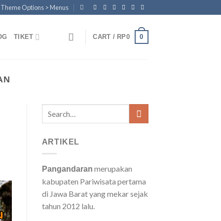
n Theme Options > Menus
0
OG
TIKET
CART /
RP
0
AN
Search
for:
ARTIKEL
merupakan
Pangandaran
kabupaten Pariwisata pertama
di Jawa Barat yang mekar sejak
tahun 2012 lalu.