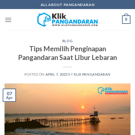
Skip
ALL ABOUT PANGANDARAN
to
content
0
BLOG
Tips Memilih Penginapan
Pangandaran Saat Libur Lebaran
POSTED ON
APRIL 7, 2023
BY
KLIK PANGANDARAN
07
Apr