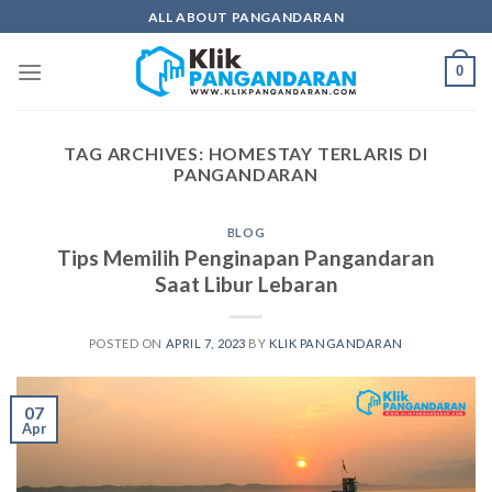
Skip
ALL ABOUT PANGANDARAN
to
content
0
TAG ARCHIVES:
HOMESTAY TERLARIS DI
PANGANDARAN
BLOG
Tips Memilih Penginapan Pangandaran
Saat Libur Lebaran
POSTED ON
APRIL 7, 2023
BY
KLIK PANGANDARAN
07
Apr