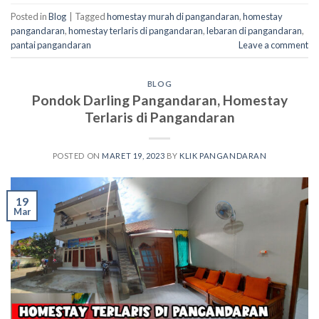
Posted in
Blog
|
Tagged
homestay murah di pangandaran
,
homestay
pangandaran
,
homestay terlaris di pangandaran
,
lebaran di pangandaran
,
pantai pangandaran
Leave a comment
BLOG
Pondok Darling Pangandaran, Homestay
Terlaris di Pangandaran
POSTED ON
MARET 19, 2023
BY
KLIK PANGANDARAN
19
Mar