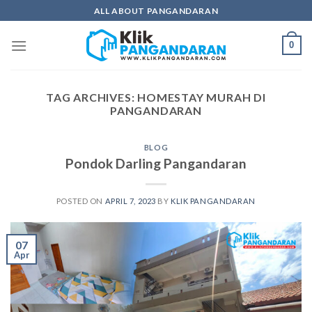
Skip
ALL ABOUT PANGANDARAN
to
content
0
TAG ARCHIVES:
HOMESTAY MURAH DI
PANGANDARAN
BLOG
Pondok Darling Pangandaran
POSTED ON
APRIL 7, 2023
BY
KLIK PANGANDARAN
07
Apr