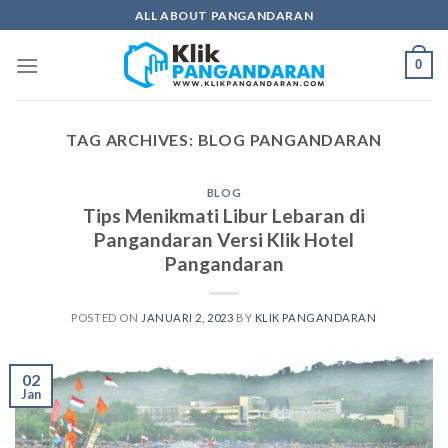
Skip
ALL ABOUT PANGANDARAN
to
content
0
TAG ARCHIVES:
BLOG PANGANDARAN
BLOG
Tips Menikmati Libur Lebaran di
Pangandaran Versi Klik Hotel
Pangandaran
POSTED ON
JANUARI 2, 2023
BY
KLIK PANGANDARAN
02
Jan