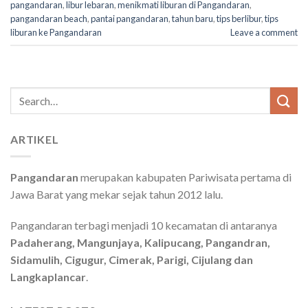
pangandaran
,
libur lebaran
,
menikmati liburan di Pangandaran
,
pangandaran beach
,
pantai pangandaran
,
tahun baru
,
tips berlibur
,
tips
liburan ke Pangandaran
Leave a comment
Search
for:
ARTIKEL
Pangandaran
merupakan kabupaten Pariwisata pertama di
Jawa Barat yang mekar sejak tahun 2012 lalu.
Pangandaran terbagi menjadi 10 kecamatan di antaranya
Padaherang, Mangunjaya, Kalipucang, Pangandran,
Sidamulih, Cigugur, Cimerak, Parigi, Cijulang dan
Langkaplancar
.