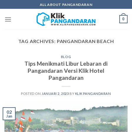
Skip
ALL ABOUT PANGANDARAN
to
content
0
TAG ARCHIVES:
PANGANDARAN BEACH
BLOG
Tips Menikmati Libur Lebaran di
Pangandaran Versi Klik Hotel
Pangandaran
POSTED ON
JANUARI 2, 2023
BY
KLIK PANGANDARAN
02
Jan