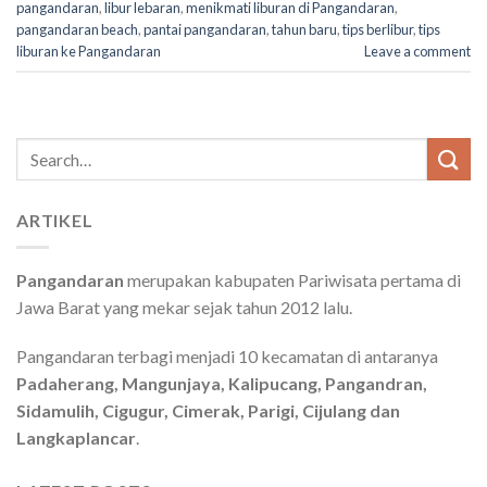
pangandaran
,
libur lebaran
,
menikmati liburan di Pangandaran
,
pangandaran beach
,
pantai pangandaran
,
tahun baru
,
tips berlibur
,
tips
liburan ke Pangandaran
Leave a comment
Search
for:
ARTIKEL
Pangandaran
merupakan kabupaten Pariwisata pertama di
Jawa Barat yang mekar sejak tahun 2012 lalu.
Pangandaran terbagi menjadi 10 kecamatan di antaranya
Padaherang, Mangunjaya, Kalipucang, Pangandran,
Sidamulih, Cigugur, Cimerak, Parigi, Cijulang dan
Langkaplancar
.