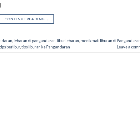
]
CONTINUE READING
→
andaran
,
lebaran di pangandaran
,
libur lebaran
,
menikmati liburan di Pangandara
tips berlibur
,
tips liburan ke Pangandaran
Leave a com