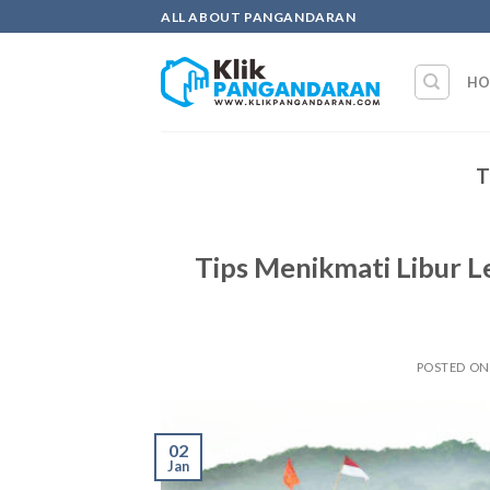
Skip
ALL ABOUT PANGANDARAN
to
content
HO
T
Tips Menikmati Libur L
POSTED O
02
Jan