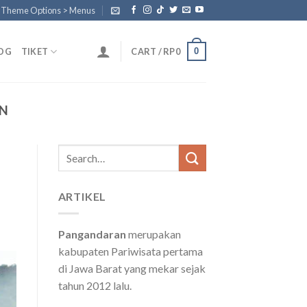
n Theme Options > Menus
0
OG
TIKET
CART /
RP
0
AN
Search
for:
ARTIKEL
Pangandaran
merupakan
kabupaten Pariwisata pertama
di Jawa Barat yang mekar sejak
tahun 2012 lalu.