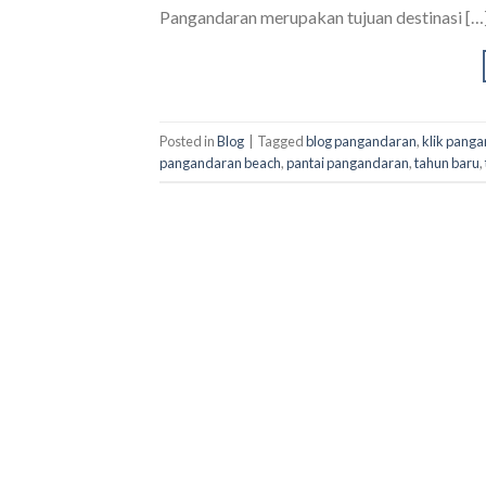
Pangandaran merupakan tujuan destinasi […
Posted in
Blog
|
Tagged
blog pangandaran
,
klik pang
pangandaran beach
,
pantai pangandaran
,
tahun baru
,